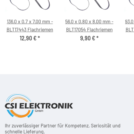
136.0 x 0.7 x 7.00 mm -
56.0 x 0.80 x 8.00 mm -
93.0
BLT17443 Flachriemen
BLT17054 Flachriemen
BLT
12,90 €
*
9,90 €
*
Ihr zuver­läs­siger Partner für Kom­pe­tenz, Seri­osi­tät und
schnel­le Lie­ferung.