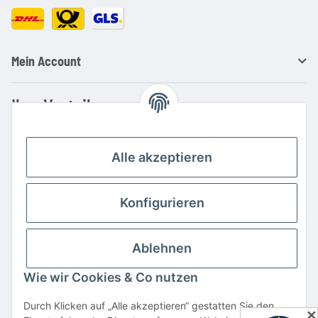
Mein Account
Ihre Vorteile
Familienbetrieb mit über 20 Jahren Erfahrung
Kauf auf Rechnung
Alle akzeptieren
Professionelle Beratung
Top Preis-/Leistungsverhältnis
Konfigurieren
Große Auswahl an Netzteilen und Ladegeräten
Schnelle Lieferung
Ablehnen
Hohe Lagerverfügbarkeit
Wie wir Cookies & Co nutzen
Vertrag widerrufen
Durch Klicken auf „Alle akzeptieren“ gestatten Sie den
✕