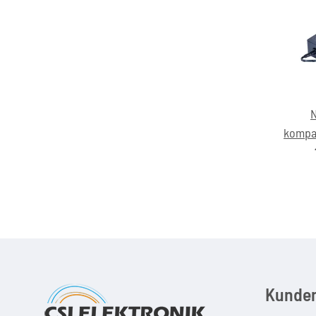
N
kompat
MCM
S
Kunden