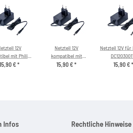
etzteil 12V
Netzteil 12V
Netzteil 12V für
ibel mit Philips
kompatibel mit
DC1203001
233/12 Micro-
Technisat SUN-
15,90 €
*
15,90 €
*
15,90 €
oundsystem
1200300
 Infos
Rechtliche Hinweise