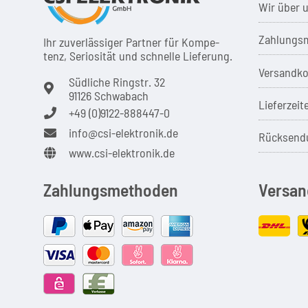
Wir über 
Zahlungsm
Ihr zuver­läs­siger Partner für Kom­pe­
tenz, Seri­osi­tät und schnel­le Lie­ferung.
Versandko
Südliche Ringstr. 32
91126 Schwabach
Lieferzeit
+49 (0)9122-888447-0
info@csi-elektronik.de
Rücksend
www.csi-elektronik.de
Zahlungsmethoden
Versan