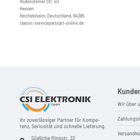
Rodensteiner Str. 40
Hessen
Reichelsheim, Deutschland, 64385
classic-serviceparts@t-online.de
Kunden
Wir über 
Zahlungsm
Ihr zuver­läs­siger Partner für Kom­pe­
tenz, Seri­osi­tät und schnel­le Lie­ferung.
Versandko
Südliche Ringstr. 32