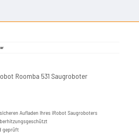
ter
iRobot Roomba 531 Saugroboter
sicheren Aufladen Ihres iRobot Saugroboters
überhitzungsgeschützt
d geprüft