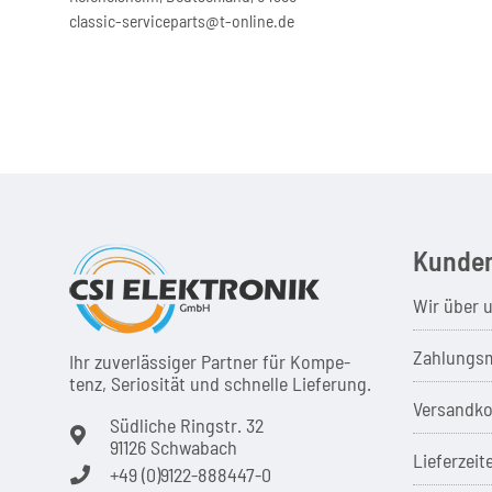
classic-serviceparts@t-online.de
Kunden
Wir über 
Zahlungsm
Ihr zuver­läs­siger Partner für Kom­pe­
tenz, Seri­osi­tät und schnel­le Lie­ferung.
Versandko
Südliche Ringstr. 32
91126 Schwabach
Lieferzeit
+49 (0)9122-888447-0