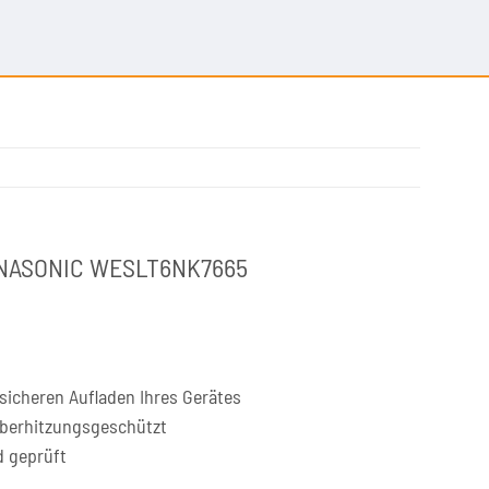
PANASONIC WESLT6NK7665
icheren Aufladen Ihres Gerätes
überhitzungsgeschützt
d geprüft