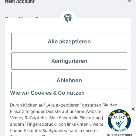
Mein Account
Ihre Vorteile
Familienbetrieb mit über 20 Jahren Erfahrung
Kauf auf Rechnung
Alle akzeptieren
Professionelle Beratung
Top Preis-/Leistungsverhältnis
Konfigurieren
Große Auswahl an Netzteilen und Ladegeräten
Schnelle Lieferung
Ablehnen
Hohe Lagerverfügbarkeit
Wie wir Cookies & Co nutzen
Vertrag widerrufen
Durch Klicken auf „Alle akzeptieren“ gestatten Sie den
✕
Einsatz folgender Dienste auf unserer Website: YouTube,
* Alle Preise inkl. gesetzlicher USt., zzgl.
Versand
Vimeo, ReCaptcha. Sie können die Einstellung jederzeit
Alle verwendeten Markennamen u. Bezeichnungen sind eingetragene Warenzeichen
ändern (Fingerabdruck-Icon links unten). Weitere Details
u. Marken der jeweiligen Eigentümer. Sie dienen nur zur Verdeutlichung der
finden Sie unter
Konfigurieren
und in unserer
Kompatibilität unserer Produkte mit den Produkten verschiedener Hersteller.