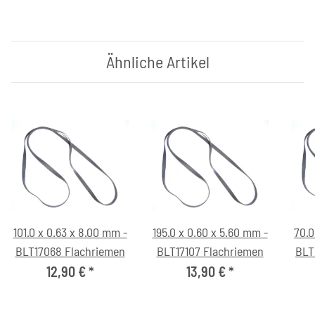
Ähnliche Artikel
101.0 x 0.63 x 8.00 mm -
195.0 x 0.60 x 5.60 mm -
70.0
BLT17068 Flachriemen
BLT17107 Flachriemen
BLT
12,90 €
*
13,90 €
*