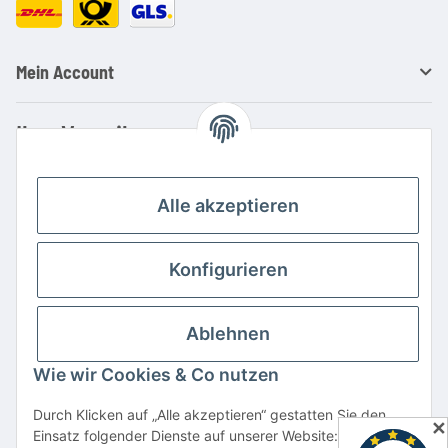
Mein Account
Ihre Vorteile
Familienbetrieb mit über 20 Jahren Erfahrung
Kauf auf Rechnung
Alle akzeptieren
Professionelle Beratung
Top Preis-/Leistungsverhältnis
Konfigurieren
Große Auswahl an Netzteilen und Ladegeräten
Schnelle Lieferung
Ablehnen
Hohe Lagerverfügbarkeit
Wie wir Cookies & Co nutzen
Vertrag widerrufen
Durch Klicken auf „Alle akzeptieren“ gestatten Sie den
✕
Einsatz folgender Dienste auf unserer Website: YouTube,
* Alle Preise inkl. gesetzlicher USt., zzgl.
Versand