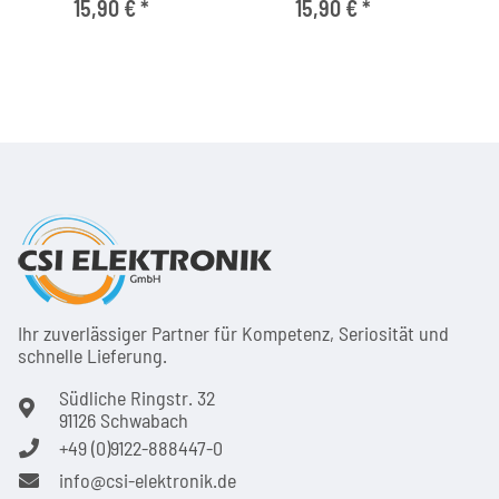
T2HD FHD Fernseher
Fernseher
Ster
15,90 €
*
15,90 €
*
Ihr zuver­läs­siger Partner für Kom­pe­tenz, Seri­osi­tät und
schnel­le Lie­ferung.
Südliche Ringstr. 32
91126 Schwabach
+49 (0)9122-888447-0
info@csi-elektronik.de