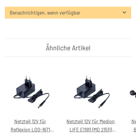
Benachrichtigen, wenn verfügbar
Ähnliche Artikel
Netzteil 12V für
Netzteil 12V für Medion
Ne
Reflexion LDD-1671
LIFE E11911 (MD 21511)
B