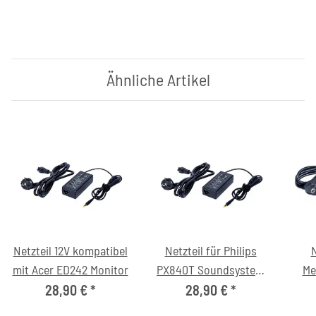
Ähnliche Artikel
Netzteil 12V kompatibel
Netzteil für Philips
N
mit Acer ED242 Monitor
PX840T Soundsystem
Me
(12V/4A, 5.5/2.1mm, C6)
(M
28,90 €
*
28,90 €
*