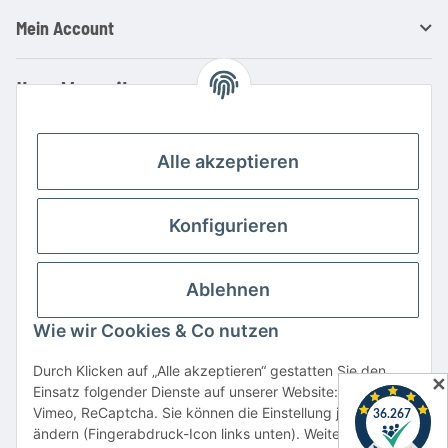
Mein Account
Ihre Vorteile
Familienbetrieb mit über 20 Jahren Erfahrung
Kauf auf Rechnung
Alle akzeptieren
Professionelle Beratung
Top Preis-/Leistungsverhältnis
Konfigurieren
Große Auswahl an Netzteilen und Ladegeräten
Schnelle Lieferung
Ablehnen
Hohe Lagerverfügbarkeit
Wie wir Cookies & Co nutzen
Vertrag widerrufen
Durch Klicken auf „Alle akzeptieren“ gestatten Sie den
✕
Einsatz folgender Dienste auf unserer Website: YouTube,
* Alle Preise inkl. gesetzlicher USt., zzgl.
Versand
Vimeo, ReCaptcha. Sie können die Einstellung jederzeit
Alle verwendeten Markennamen u. Bezeichnungen sind eingetragene Warenzeichen
ändern (Fingerabdruck-Icon links unten). Weitere Details