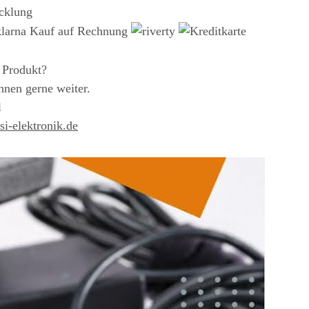
cklung
 Produkt?
hnen gerne weiter.
l
i-elektronik.de