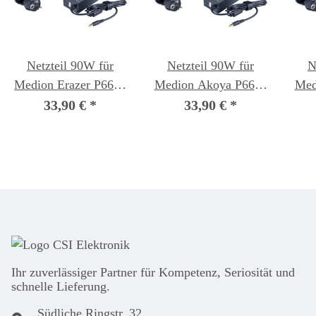
Netzteil 90W für
Netzteil 90W für
N
Medion Erazer P6661
Medion Akoya P6647
Med
(MD99873) Notebook
(MD99026) Notebook
(MD
33,90 €
*
33,90 €
*
Ihr zuver­läs­siger Partner für Kom­pe­tenz, Seri­osi­tät und
schnel­le Lie­ferung.
Südliche Ringstr. 32