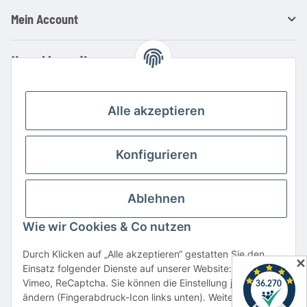
Mein Account
Ihre Vorteile
Familienbetrieb mit über 20 Jahren Erfahrung
Kauf auf Rechnung
Alle akzeptieren
Professionelle Beratung
Top Preis-/Leistungsverhältnis
Konfigurieren
Große Auswahl an Netzteilen und Ladegeräten
Schnelle Lieferung
Ablehnen
Hohe Lagerverfügbarkeit
Wie wir Cookies & Co nutzen
Vertrag widerrufen
Durch Klicken auf „Alle akzeptieren“ gestatten Sie den
✕
Einsatz folgender Dienste auf unserer Website: YouTube,
* Alle Preise inkl. gesetzlicher USt., zzgl.
Versand
Vimeo, ReCaptcha. Sie können die Einstellung jederzeit
Alle verwendeten Markennamen u. Bezeichnungen sind eingetragene Warenzeichen
ändern (Fingerabdruck-Icon links unten). Weitere Details