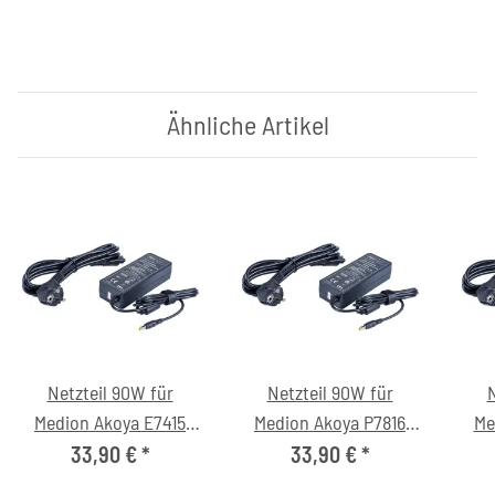
Ähnliche Artikel
Netzteil 90W für
Netzteil 90W für
N
Medion Akoya E7415
Medion Akoya P7816
Me
(MD99154) Notebook
(MD98421) Notebook
(M
33,90 €
*
33,90 €
*