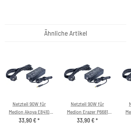
Ähnliche Artikel
Netzteil 90W für
Netzteil 90W für
N
Medion Akoya E8410
Medion Erazer P6681
Me
(MD96922) Notebook
(MD60501) Notebook
(M
33,90 €
*
33,90 €
*