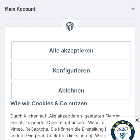
Mein Account
Ihre Vorteile
Familienbetrieb mit über 20 Jahren Erfahrung
Kauf auf Rechnung
Alle akzeptieren
Professionelle Beratung
Top Preis-/Leistungsverhältnis
Konfigurieren
Große Auswahl an Netzteilen und Ladegeräten
Schnelle Lieferung
Ablehnen
Hohe Lagerverfügbarkeit
Wie wir Cookies & Co nutzen
Vertrag widerrufen
Durch Klicken auf „Alle akzeptieren“ gestatten Sie den
✕
Einsatz folgender Dienste auf unserer Website: YouTube,
* Alle Preise inkl. gesetzlicher USt., zzgl.
Versand
Vimeo, ReCaptcha. Sie können die Einstellung jederzeit
Alle verwendeten Markennamen u. Bezeichnungen sind eingetragene Warenzeichen
ändern (Fingerabdruck-Icon links unten). Weitere Details