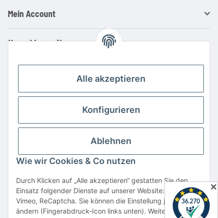
Mein Account
Ihre Vorteile
Familienbetrieb mit über 20 Jahren Erfahrung
Kauf auf Rechnung
Alle akzeptieren
Professionelle Beratung
Top Preis-/Leistungsverhältnis
Konfigurieren
Große Auswahl an Netzteilen und Ladegeräten
Schnelle Lieferung
Ablehnen
Hohe Lagerverfügbarkeit
Wie wir Cookies & Co nutzen
Vertrag widerrufen
Durch Klicken auf „Alle akzeptieren“ gestatten Sie den
✕
Einsatz folgender Dienste auf unserer Website: YouTube,
* Alle Preise inkl. gesetzlicher USt., zzgl.
Versand
Vimeo, ReCaptcha. Sie können die Einstellung jederzeit
Alle verwendeten Markennamen u. Bezeichnungen sind eingetragene Warenzeichen
ändern (Fingerabdruck-Icon links unten). Weitere Details