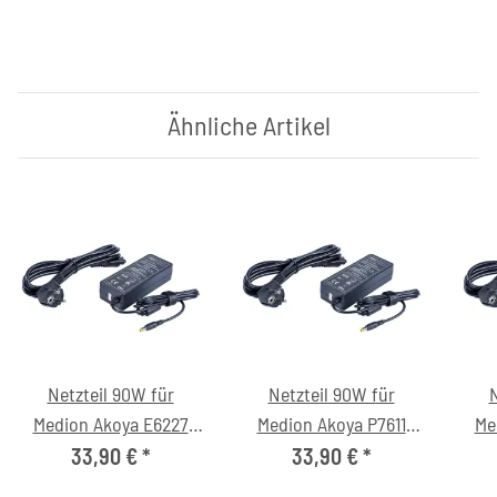
Ähnliche Artikel
Netzteil 90W für
Netzteil 90W für
N
Medion Akoya E6227
Medion Akoya P7611
Me
(MD98097) Notebook
(MD97288) Notebook
(M
33,90 €
*
33,90 €
*