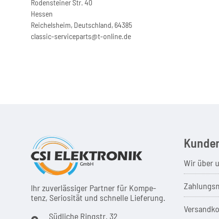
Rodensteiner Str. 40
Hessen
Reichelsheim, Deutschland, 64385
classic-serviceparts@t-online.de
Kunden
Wir über 
Zahlungsm
Ihr zuver­läs­siger Partner für Kom­pe­
tenz, Seri­osi­tät und schnel­le Lie­ferung.
Versandko
Südliche Ringstr. 32