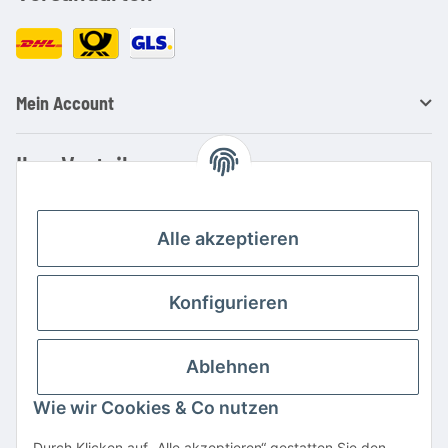
Mein Account
Ihre Vorteile
Familienbetrieb mit über 20 Jahren Erfahrung
Kauf auf Rechnung
Alle akzeptieren
Professionelle Beratung
Top Preis-/Leistungsverhältnis
Konfigurieren
Große Auswahl an Netzteilen und Ladegeräten
Schnelle Lieferung
Ablehnen
Hohe Lagerverfügbarkeit
Wie wir Cookies & Co nutzen
Vertrag widerrufen
Durch Klicken auf „Alle akzeptieren“ gestatten Sie den