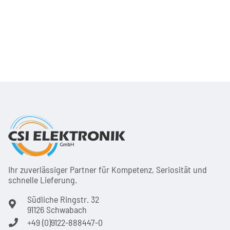
Ihr zuver­läs­siger Partner für Kom­pe­tenz, Seri­osi­tät und
schnel­le Lie­ferung.
Südliche Ringstr. 32
91126 Schwabach
+49 (0)9122-888447-0