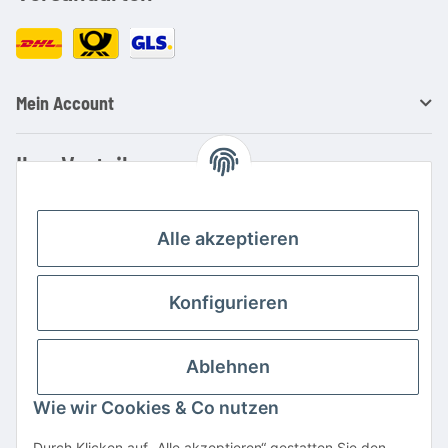
Mein Account
Ihre Vorteile
Familienbetrieb mit über 20 Jahren Erfahrung
Kauf auf Rechnung
Alle akzeptieren
Professionelle Beratung
Top Preis-/Leistungsverhältnis
Konfigurieren
Große Auswahl an Netzteilen und Ladegeräten
Schnelle Lieferung
Ablehnen
Hohe Lagerverfügbarkeit
Wie wir Cookies & Co nutzen
Vertrag widerrufen
Durch Klicken auf „Alle akzeptieren“ gestatten Sie den