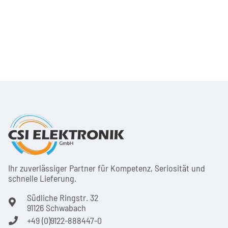
Ihr zuver­läs­siger Partner für Kom­pe­tenz, Seri­osi­tät und
schnel­le Lie­ferung.
Südliche Ringstr. 32
91126 Schwabach
+49 (0)9122-888447-0