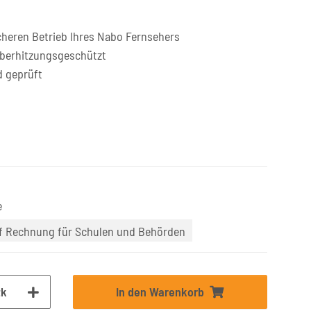
cheren Betrieb Ihres Nabo Fernsehers
überhitzungsgeschützt
d geprüft
e
uf Rechnung für Schulen und Behörden
tk
In den Warenkorb