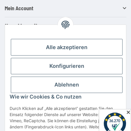
Mein Account
Ihre Vorteile
Familienbetrieb mit über 20 Jahren Erfahrung
Kauf auf Rechnung
Alle akzeptieren
Professionelle Beratung
Top Preis-/Leistungsverhältnis
Konfigurieren
Große Auswahl an Netzteilen und Ladegeräten
Schnelle Lieferung
Ablehnen
Hohe Lagerverfügbarkeit
Wie wir Cookies & Co nutzen
Vertrag widerrufen
Durch Klicken auf „Alle akzeptieren“ gestatten Sie den
✕
Einsatz folgender Dienste auf unserer Website: YouTube,
* Alle Preise inkl. gesetzlicher USt., zzgl.
Versand
Vimeo, ReCaptcha. Sie können die Einstellung jederzeit
Alle verwendeten Markennamen u. Bezeichnungen sind eingetragene Warenzeichen
ändern (Fingerabdruck-Icon links unten). Weitere Details