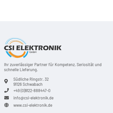
C6)
Ihr zuver­läs­siger Partner für Kom­pe­tenz, Seri­osi­tät und
schnel­le Lie­ferung.
Südliche Ringstr. 32
91126 Schwabach
+49 (0)9122-888447-0
info@csi-elektronik.de
www.csi-elektronik.de