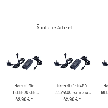
Ähnliche Artikel
Netzteil für
Netzteil für NABO
Ne
TELEFUNKEN
22LV4500 Fernseher
19L
HKA06012040-7A
(12V/6.0A, 1/2=+ 3/4=-,
(12V
42,90 €
*
42,90 €
*
(12V/6.0A, 1/2=+ 3/4=-,
C6)