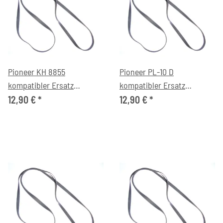
Pioneer KH 8855
Pioneer PL-10 D
kompatibler Ersatz
kompatibler Ersatz
Antriebsriemen flach
Antriebsriemen flach
12,90 €
*
12,90 €
*