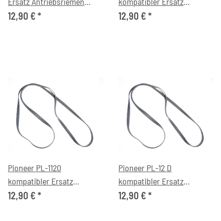
Ersatz Antriebsriemen
kompatibler Ersatz
flach
Antriebsriemen flach
12,90 €
*
12,90 €
*
Pioneer PL-1120
Pioneer PL-12 D
kompatibler Ersatz
kompatibler Ersatz
Antriebsriemen flach
Antriebsriemen flach
12,90 €
*
12,90 €
*