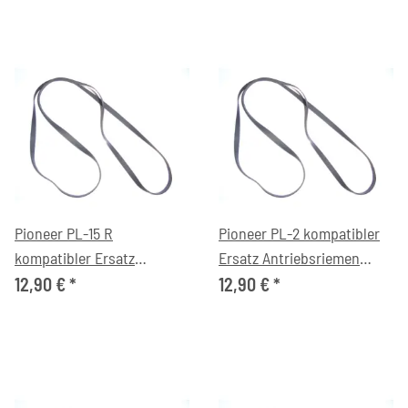
Pioneer PL-15 R
Pioneer PL-2 kompatibler
kompatibler Ersatz
Ersatz Antriebsriemen
Antriebsriemen flach
flach
12,90 €
*
12,90 €
*