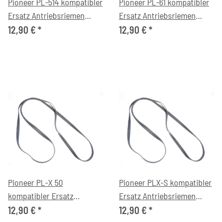
Pioneer PL-514 kompatibler
Pioneer PL-61 kompatibler
Ersatz Antriebsriemen
Ersatz Antriebsriemen
flach
flach
12,90 €
*
12,90 €
*
Pioneer PL-X 50
Pioneer PLX-S kompatibler
kompatibler Ersatz
Ersatz Antriebsriemen
Antriebsriemen flach
flach
12,90 €
*
12,90 €
*