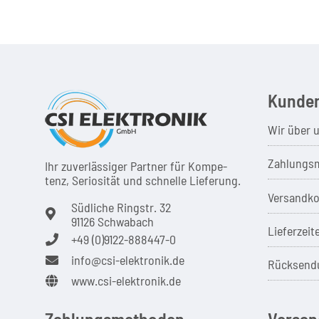
Kunden
Wir über 
Zahlungsm
Ihr zuver­läs­siger Partner für Kom­pe­
tenz, Seri­osi­tät und schnel­le Lie­ferung.
Versandko
Südliche Ringstr. 32
91126 Schwabach
Lieferzeit
+49 (0)9122-888447-0
info@csi-elektronik.de
Rücksend
www.csi-elektronik.de
Zahlungsmethoden
Versan