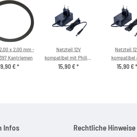
 2.00 x 2.00 mm -
Netzteil 12V
Netzteil 1
397 Kantriemen
kompatibel mit Philips
kompatibel 
MCM233/12 Micro-
Technisat S
9,90 €
*
15,90 €
*
15,90 €
Soundsystem
1200300
 Infos
Rechtliche Hinweise