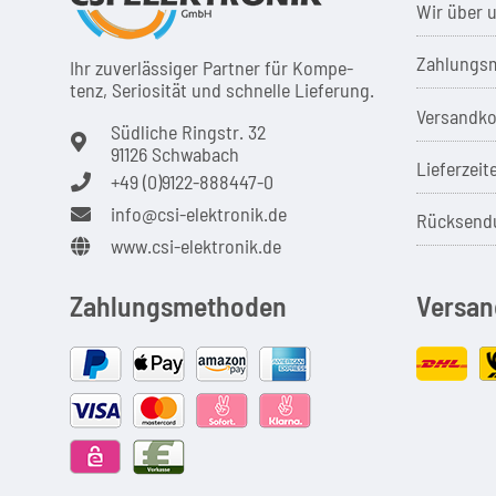
Wir über 
Zahlungsm
Ihr zuver­läs­siger Partner für Kom­pe­
tenz, Seri­osi­tät und schnel­le Lie­ferung.
Versandko
Südliche Ringstr. 32
91126 Schwabach
Lieferzeit
+49 (0)9122-888447-0
info@csi-elektronik.de
Rücksend
www.csi-elektronik.de
Zahlungsmethoden
Versan