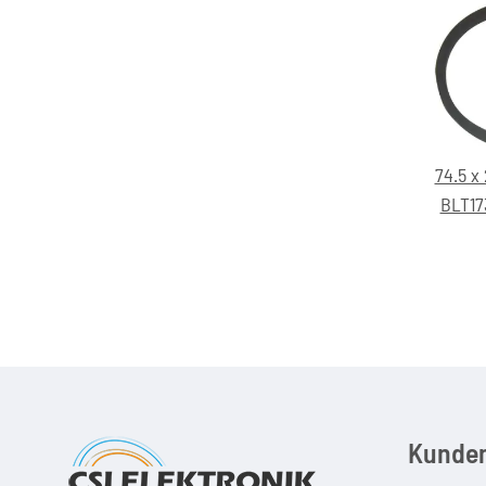
74.5 x
BLT17
Kunden