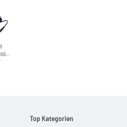
2V
mit
UN-
*
Top Kategorien