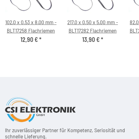
102.0 x 0.53 x 8.00 mm -
217.0 x 0.50 x 5.00 mm -
82.0
BLT17258 Flachriemen
BLT17282 Flachriemen
BLT
12,90 €
*
13,90 €
*
Ihr zuver­läs­siger Partner für Kom­pe­tenz, Seri­osi­tät und
schnel­le Lie­ferung.