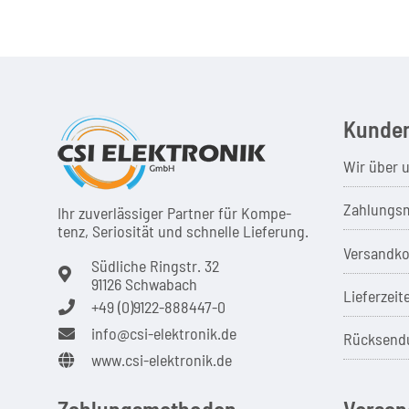
Kunden
Wir über 
Zahlungsm
Ihr zuver­läs­siger Partner für Kom­pe­
tenz, Seri­osi­tät und schnel­le Lie­ferung.
Versandko
Südliche Ringstr. 32
91126 Schwabach
Lieferzeit
+49 (0)9122-888447-0
info@csi-elektronik.de
Rücksend
www.csi-elektronik.de
Zahlungsmethoden
Versan