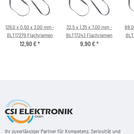
126.0 x 0.50 x 3.00 mm -
32.5 x 1.35 x 7.00 mm -
88.0
BLT17279 Flachriemen
BLT17243 Flachriemen
BLT
12,90 €
*
9,90 €
*
Ihr zuver­läs­siger Partner für Kom­pe­tenz, Seri­osi­tät und