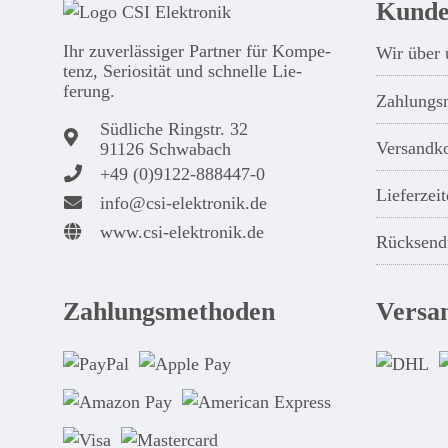
Kunde
Ihr zuver­läs­siger Partner für Kom­pe­
Wir über 
tenz, Seri­osi­tät und schnel­le Lie­
ferung.
Zahlungs
Südliche Ringstr. 32
Versandk
91126 Schwabach
+49 (0)9122-888447-0
Lieferzeit
info@csi-elektronik.de
www.csi-elektronik.de
Rücksend
Zahlungsmethoden
Versa