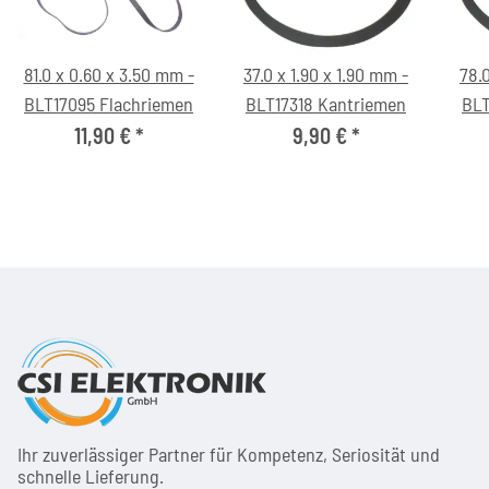
81.0 x 0.60 x 3.50 mm -
37.0 x 1.90 x 1.90 mm -
78.0
BLT17095 Flachriemen
BLT17318 Kantriemen
BLT
11,90 €
*
9,90 €
*
Ihr zuver­läs­siger Partner für Kom­pe­tenz, Seri­osi­tät und
schnel­le Lie­ferung.