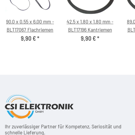
90.0 x 0.55 x 6.00 mm -
42.5 x 1.80 x 1.80 mm -
89.0
BLT17067 Flachriemen
BLT17196 Kantriemen
BLT
9,90 €
*
9,90 €
*
Ihr zuver­läs­siger Partner für Kom­pe­tenz, Seri­osi­tät und
schnel­le Lie­ferung.