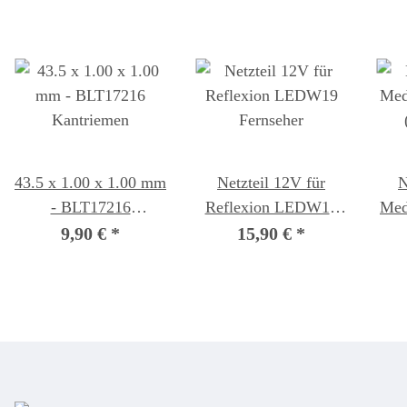
43.5 x 1.00 x 1.00 mm
Netzteil 12V für
N
- BLT17216
Reflexion LEDW19
Med
Kantriemen
Fernseher
(MD 
9,90 €
*
15,90 €
*