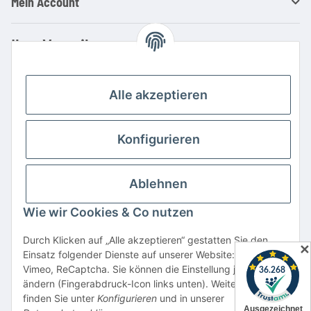
Mein Account
Ihre Vorteile
Familienbetrieb mit über 20 Jahren Erfahrung
Kauf auf Rechnung
Alle akzeptieren
Professionelle Beratung
Top Preis-/Leistungsverhältnis
Konfigurieren
Große Auswahl an Netzteilen und Ladegeräten
Schnelle Lieferung
Ablehnen
Hohe Lagerverfügbarkeit
Wie wir Cookies & Co nutzen
Vertrag widerrufen
Durch Klicken auf „Alle akzeptieren“ gestatten Sie den
✕
Einsatz folgender Dienste auf unserer Website: YouTube,
* Alle Preise inkl. gesetzlicher USt., zzgl.
Versand
Vimeo, ReCaptcha. Sie können die Einstellung jederzeit
Alle verwendeten Markennamen u. Bezeichnungen sind eingetragene Warenzeichen
ändern (Fingerabdruck-Icon links unten). Weitere Details
u. Marken der jeweiligen Eigentümer. Sie dienen nur zur Verdeutlichung der
finden Sie unter
Konfigurieren
und in unserer
Kompatibilität unserer Produkte mit den Produkten verschiedener Hersteller.