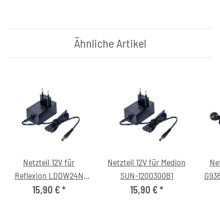
Ähnliche Artikel
Netzteil 12V für
Netzteil 12V für Medion
Net
Reflexion LDDW24N
SUN-1200300B1
G936
Fernseher
15,90 €
*
15,90 €
*