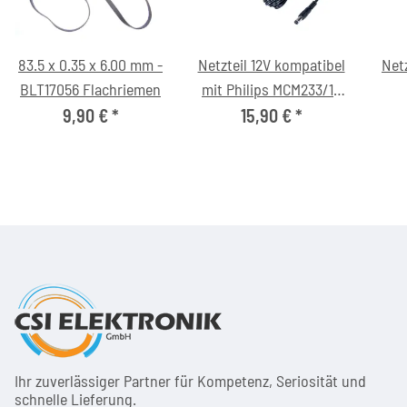
83.5 x 0.35 x 6.00 mm -
Netzteil 12V kompatibel
Netz
BLT17056 Flachriemen
mit Philips MCM233/12
Micro-Soundsystem
Si
9,90 €
*
15,90 €
*
Ihr zuver­läs­siger Partner für Kom­pe­tenz, Seri­osi­tät und
schnel­le Lie­ferung.