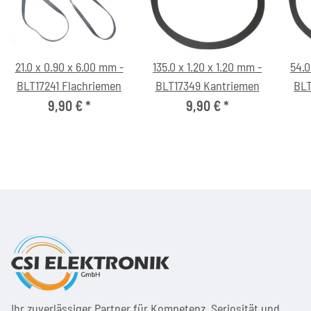
21.0 x 0.90 x 6.00 mm -
135.0 x 1.20 x 1.20 mm -
54.0
BLT17241 Flachriemen
BLT17349 Kantriemen
BLT
9,90 €
*
9,90 €
*
Ihr zuver­läs­siger Partner für Kom­pe­tenz, Seri­osi­tät und