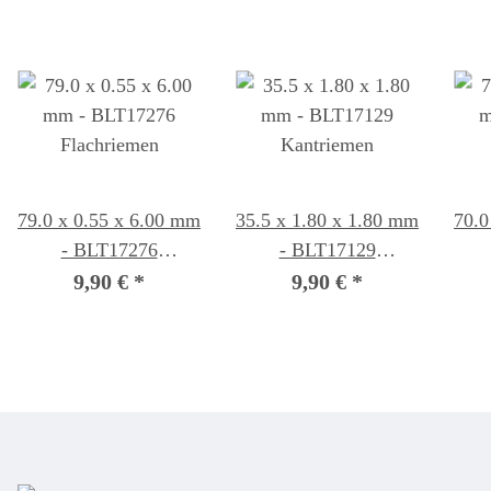
79.0 x 0.55 x 6.00 mm
35.5 x 1.80 x 1.80 mm
70.0
- BLT17276
- BLT17129
Flachriemen
Kantriemen
9,90 €
*
9,90 €
*