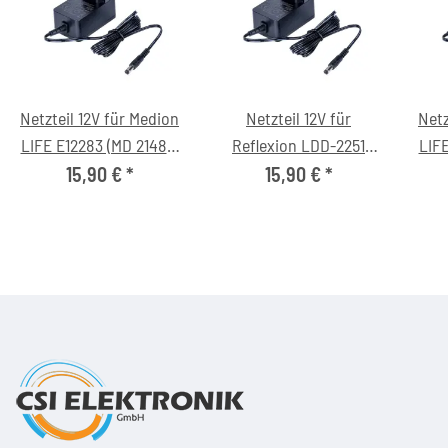
Netzteil 12V für Medion
Netzteil 12V für
Netz
LIFE E12283 (MD 21483)
Reflexion LDD-2251
LIFE
Fernseher
Fernseher
15,90 €
*
15,90 €
*