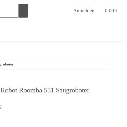
Anmelden
0,00 €
groboter
 iRobot Roomba 551 Saugroboter
G