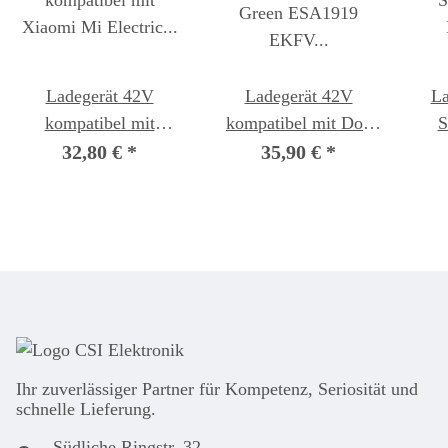
Ladegerät 42V
Ladegerät 42V
La
kompatibel mit
kompatibel mit Doc
S
Xiaomi Mi Electric
Green ESA1919
Ki
32,80 €
*
35,90 €
*
Scooter M365
EKFV e-Scooter
Ihr zuver­läs­siger Partner für Kom­pe­tenz, Seri­osi­tät und
schnel­le Lie­ferung.
Südliche Ringstr. 32