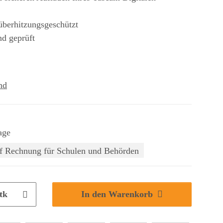
 überhitzungsgeschützt
nd geprüft
nd
age
f Rechnung für Schulen und Behörden
tk
In den Warenkorb