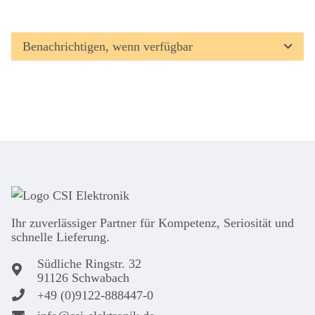
Benachrichtigen, wenn verfügbar
Ihr zuver­läs­siger Partner für Kom­pe­tenz, Seri­osi­tät und
schnel­le Lie­ferung.
Südliche Ringstr. 32
91126 Schwabach
+49 (0)9122-888447-0