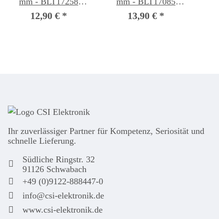
mm - BLT17258
mm - BLT17085
Flachriemen
Flachriemen
12,90 €
*
13,90 €
*
Ihr zuver­läs­siger Partner für Kom­pe­tenz, Seri­osi­tät und
schnel­le Lie­ferung.
Südliche Ringstr. 32
91126 Schwabach
+49 (0)9122-888447-0
info@csi-elektronik.de
www.csi-elektronik.de