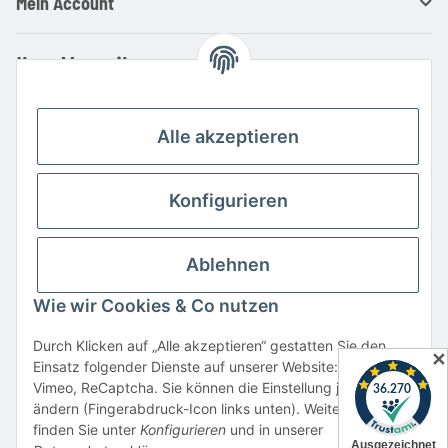
Mein Account
Ihre Vorteile
Familienbetrieb mit über 20 Jahren Erfahrung
Kauf auf Rechnung
Alle akzeptieren
Professionelle Beratung
Top Preis-/Leistungsverhältnis
Konfigurieren
Große Auswahl an Netzteilen und Ladegeräten
Schnelle Lieferung
Ablehnen
Hohe Lagerverfügbarkeit
Wie wir Cookies & Co nutzen
Vertrag widerrufen
Durch Klicken auf „Alle akzeptieren“ gestatten Sie den
✕
Einsatz folgender Dienste auf unserer Website: YouTube,
* Alle Preise inkl. gesetzlicher USt., zzgl.
Versand
Vimeo, ReCaptcha. Sie können die Einstellung jederzeit
Alle verwendeten Markennamen u. Bezeichnungen sind eingetragene Warenzeichen
ändern (Fingerabdruck-Icon links unten). Weitere Details
u. Marken der jeweiligen Eigentümer. Sie dienen nur zur Verdeutlichung der
finden Sie unter
Konfigurieren
und in unserer
Kompatibilität unserer Produkte mit den Produkten verschiedener Hersteller.