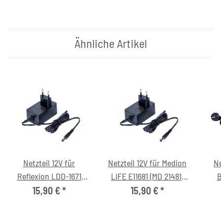
Ähnliche Artikel
Netzteil 12V für
Netzteil 12V für Medion
Ne
Reflexion LDD-1671
LIFE E11681 (MD 21481)
B
T2HD FHD Fernseher
Fernseher
Ster
15,90 €
*
15,90 €
*