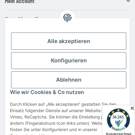
Mein Account
Ihre Vorteile
Familienbetrieb mit über 20 Jahren Erfahrung
Kauf auf Rechnung
Alle akzeptieren
Professionelle Beratung
Top Preis-/Leistungsverhältnis
Konfigurieren
Große Auswahl an Netzteilen und Ladegeräten
Schnelle Lieferung
Ablehnen
Hohe Lagerverfügbarkeit
Wie wir Cookies & Co nutzen
Vertrag widerrufen
Durch Klicken auf „Alle akzeptieren“ gestatten Sie den
✕
Einsatz folgender Dienste auf unserer Website: YouTube,
* Alle Preise inkl. gesetzlicher USt., zzgl.
Versand
Vimeo, ReCaptcha. Sie können die Einstellung jederzeit
Alle verwendeten Markennamen u. Bezeichnungen sind eingetragene Warenzeichen
ändern (Fingerabdruck-Icon links unten). Weitere Details
u. Marken der jeweiligen Eigentümer. Sie dienen nur zur Verdeutlichung der
finden Sie unter
Konfigurieren
und in unserer
Kompatibilität unserer Produkte mit den Produkten verschiedener Hersteller.