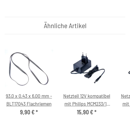
Ähnliche Artikel
93.0 x 0.43 x 6.00 mm -
Netzteil 12V kompatibel
Netz
BLT17043 Flachriemen
mit Philips MCM233/12
mit
Micro-Soundsystem
DAB
9,90 €
*
15,90 €
*
00/