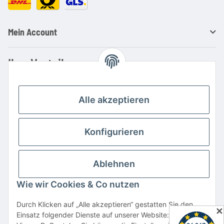
Mein Account
Ihre Vorteile
Familienbetrieb mit über 20 Jahren Erfahrung
Kauf auf Rechnung
Alle akzeptieren
Professionelle Beratung
Top Preis-/Leistungsverhältnis
Konfigurieren
Große Auswahl an Netzteilen und Ladegeräten
Schnelle Lieferung
Ablehnen
Hohe Lagerverfügbarkeit
Wie wir Cookies & Co nutzen
Vertrag widerrufen
Durch Klicken auf „Alle akzeptieren“ gestatten Sie den
✕
Einsatz folgender Dienste auf unserer Website: YouTube,
* Alle Preise inkl. gesetzlicher USt., zzgl.
Versand