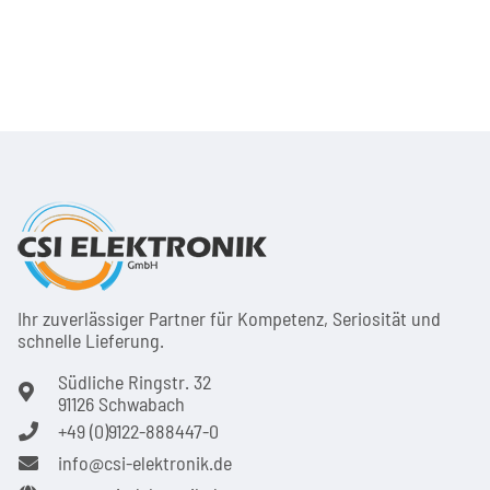
Ihr zuver­läs­siger Partner für Kom­pe­tenz, Seri­osi­tät und
schnel­le Lie­ferung.
Südliche Ringstr. 32
91126 Schwabach
+49 (0)9122-888447-0
info@csi-elektronik.de