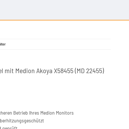
itor
el mit Medion Akoya X58455 (MD 22455)
cheren Betrieb Ihres Medion Monitors
überhitzungsgeschützt
d geprüft