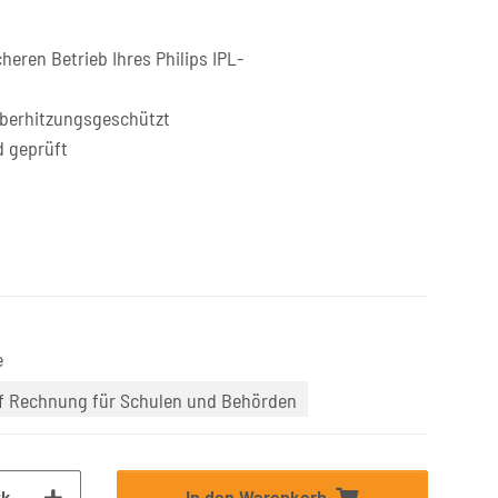
heren Betrieb Ihres Philips IPL-
überhitzungsgeschützt
d geprüft
e
uf Rechnung für Schulen und Behörden
tk
In den Warenkorb