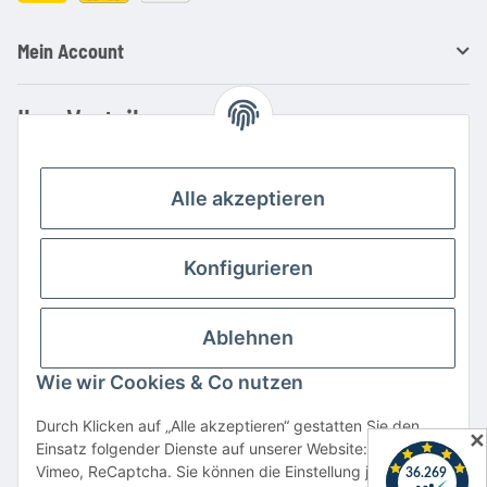
Mein Account
Ihre Vorteile
Familienbetrieb mit über 20 Jahren Erfahrung
Kauf auf Rechnung
Alle akzeptieren
Professionelle Beratung
Top Preis-/Leistungsverhältnis
Konfigurieren
Große Auswahl an Netzteilen und Ladegeräten
Schnelle Lieferung
Ablehnen
Hohe Lagerverfügbarkeit
Wie wir Cookies & Co nutzen
Vertrag widerrufen
Durch Klicken auf „Alle akzeptieren“ gestatten Sie den
✕
Einsatz folgender Dienste auf unserer Website: YouTube,
* Alle Preise inkl. gesetzlicher USt., zzgl.
Versand
Vimeo, ReCaptcha. Sie können die Einstellung jederzeit