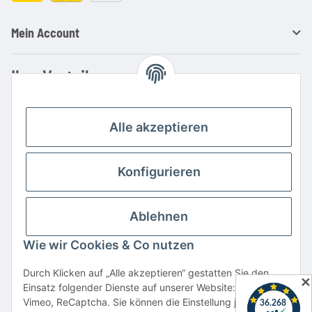
Mein Account
Ihre Vorteile
Familienbetrieb mit über 20 Jahren Erfahrung
Kauf auf Rechnung
Alle akzeptieren
Professionelle Beratung
Top Preis-/Leistungsverhältnis
Konfigurieren
Große Auswahl an Netzteilen und Ladegeräten
Schnelle Lieferung
Ablehnen
Hohe Lagerverfügbarkeit
Wie wir Cookies & Co nutzen
Vertrag widerrufen
Durch Klicken auf „Alle akzeptieren“ gestatten Sie den
✕
Einsatz folgender Dienste auf unserer Website: YouTube,
* Alle Preise inkl. gesetzlicher USt., zzgl.
Versand
Vimeo, ReCaptcha. Sie können die Einstellung jederzeit