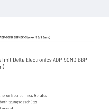
cs ADP-90MD BBP (DC-Stecker 5.5/2.5mm)
el mit Delta Electronics ADP-90MD BBP
m)
cheren Betrieb Ihres Gerätes
überhitzungsgeschützt
d geprüft