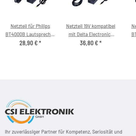
Netzteil für Philips
Netzteil 19V kompatibel
Ne
BT4000B Lautsprecher
mit Delta Electronics
B
(12V/4.0A, 5.5/2.1mm,
ADP-45CB / REV.F (DC-
Ster
28,90 €
*
36,80 €
*
C6)
Stecker 5.5/2.1mm)
Ihr zuver­läs­siger Partner für Kom­pe­tenz, Seri­osi­tät und