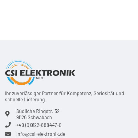
Ihr zuver­läs­siger Partner für Kom­pe­tenz, Seri­osi­tät und
schnel­le Lie­ferung.
Südliche Ringstr. 32
91126 Schwabach
+49 (0)9122-888447-0
info@csi-elektronik.de