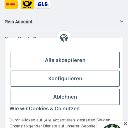
Mein Account
Ihre Vorteile
Familienbetrieb mit über 20 Jahren Erfahrung
Kauf auf Rechnung
Alle akzeptieren
Professionelle Beratung
Top Preis-/Leistungsverhältnis
Konfigurieren
Große Auswahl an Netzteilen und Ladegeräten
Schnelle Lieferung
Ablehnen
Hohe Lagerverfügbarkeit
Wie wir Cookies & Co nutzen
Vertrag widerrufen
Durch Klicken auf „Alle akzeptieren“ gestatten Sie den
✕
Einsatz folgender Dienste auf unserer Website: YouTube,
* Alle Preise inkl. gesetzlicher USt., zzgl.
Versand