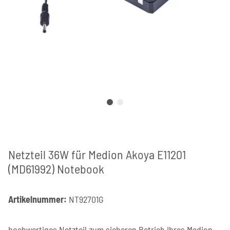
Netzteil 36W für Medion Akoya E11201
(MD61992) Notebook
Artikelnummer:
NT92701G
hochwertiges Netzteil zum sicheren Betrieb Ihres Medion