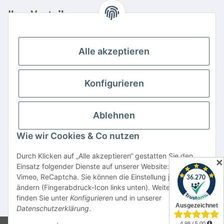
Ihre Vorteile
Familienbetrieb mit über 20 Jahren Erfahrung
Kauf auf Rechnung
Alle akzeptieren
Professionelle Beratung
Top Preis-/Leistungsverhältnis
Konfigurieren
Große Auswahl an Netzteilen und Ladegeräten
Schnelle Lieferung
Ablehnen
Hohe Lagerverfügbarkeit
Wie wir Cookies & Co nutzen
Vertrag widerrufen
Durch Klicken auf „Alle akzeptieren“ gestatten Sie den
✕
Einsatz folgender Dienste auf unserer Website: YouTube,
* Alle Preise inkl. gesetzlicher USt., zzgl.
Versand
Vimeo, ReCaptcha. Sie können die Einstellung jederzeit
Alle verwendeten Markennamen u. Bezeichnungen sind eingetragene Warenzeichen
ändern (Fingerabdruck-Icon links unten). Weitere Details
u. Marken der jeweiligen Eigentümer. Sie dienen nur zur Verdeutlichung der
finden Sie unter
Konfigurieren
und in unserer
Kompatibilität unserer Produkte mit den Produkten verschiedener Hersteller.
Datenschutzerklärung
.