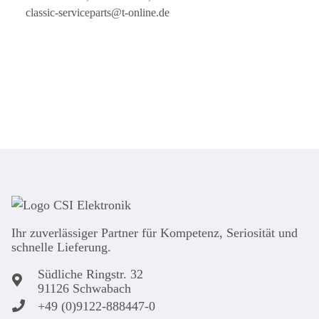
classic-serviceparts@t-online.de
Ihr zuver­läs­siger Partner für Kom­pe­tenz, Seri­osi­tät und
schnel­le Lie­ferung.
Südliche Ringstr. 32
91126 Schwabach
+49 (0)9122-888447-0